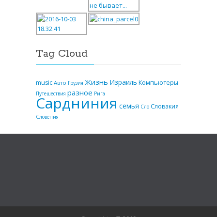
Tag Cloud
Жизнь
Израиль
music
Компьютеры
Авто
Грузия
разное
Путешествия
Рига
Сардниния
семья
Словакия
Сло
Словения