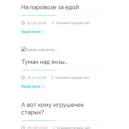
На паровозе за едой
к
30.10.2016
Комментариев
нет
записи
Read more
На
паровозе
за
едой
Туман над янзы…
к
22.10.2016
Комментариев
нет
записи
Read more
Туман
над
янзы…
А вот кому игрушечек
старых?
к
26.08.2016
Комментариев
нет