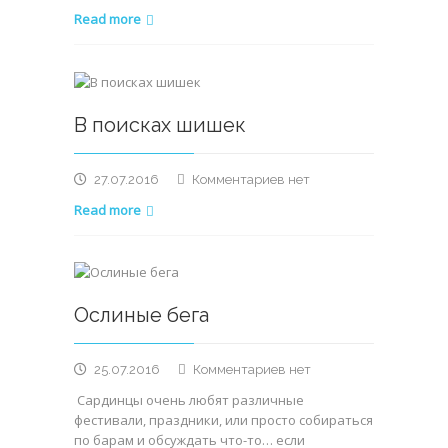
записи
Read more
Шишечка….
В поисках шишек
к
27.07.2016
Комментариев
нет
записи
Read more
В
поисках
шишек
Ослиные бега
к
25.07.2016
Комментариев
нет
записи
Сардинцы очень любят различные
Ослиные
фестивали, праздники, или просто собираться
бега
по барам и обсуждать что-то… если