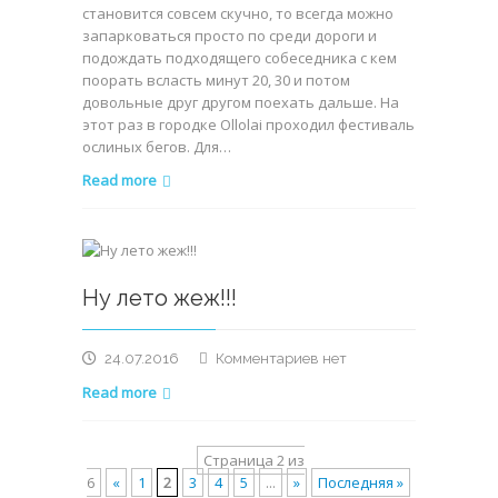
становится совсем скучно, то всегда можно
запарковаться просто по среди дороги и
подождать подходящего собеседника с кем
поорать всласть минут 20, 30 и потом
довольные друг другом поехать дальше. На
этот раз в городке Ollolai проходил фестиваль
ослиных бегов. Для…
Read more
Ну лето жеж!!!
к
24.07.2016
Комментариев
нет
записи
Read more
Ну
лето
жеж!!!
Страница 2 из
6
«
1
2
3
4
5
...
»
Последняя »