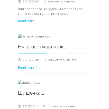
к
28.07.2016
Комментариев
нет
записи
Вид с перевала на чудесный городок Cala
Немного
Ganone. 100% курортный город.
красоты
с
Read more
горной
высоты
Ну красотища жеж…
к
28.07.2016
Комментариев
нет
записи
Read more
Ну
красотища
жеж…
Шишечка….
к
27.07.2016
Комментариев
нет