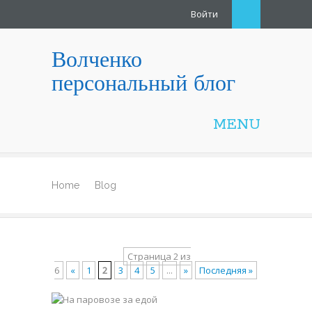
Войти
Волченко
персональный блог
MENU
Home
Blog
Страница 2 из
6
«
1
2
3
4
5
...
»
Последняя »