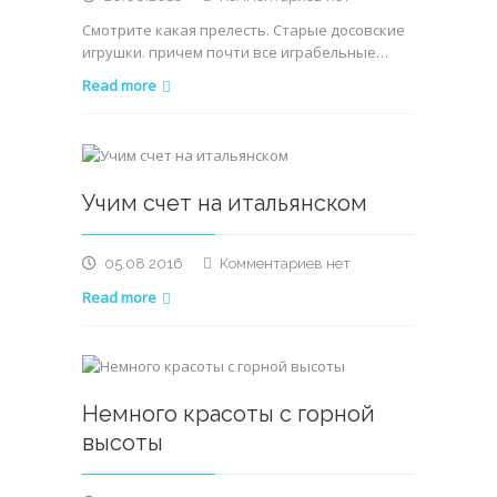
записи
Смотрите какая прелесть. Старые досовские
А
игрушки. причем почти все играбельные…
вот
кому
Read more
игрушечек
старых?
Учим счет на итальянском
к
05.08.2016
Комментариев
нет
записи
Read more
Учим
счет
на
итальянском
Немного красоты с горной
высоты