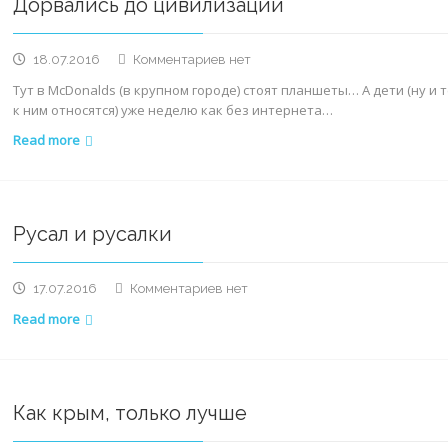
Дорвались до цивилизации
к
18.07.2016
Комментариев
нет
записи
Тут в McDonalds (в крупном городе) стоят планшеты… А дети (ну и т
Дорвались
к ним относятся) уже неделю как без интернета…
до
цивилизации
Read more
Русал и русалки
к
17.07.2016
Комментариев
нет
записи
Read more
Русал
и
русалки
Как крым, только лучше