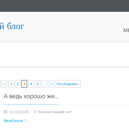
й блог
М
«
1
2
3
4
5
...
»
Последняя »
А ведь хорошо же…
к
22.07.2016
Комментариев
нет
записи
Read more
А
ведь