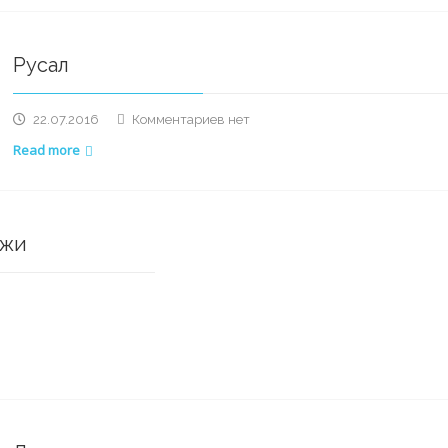
хорошо
же…
Русал
к
22.07.2016
Комментариев
нет
записи
Read more
Русал
ажи