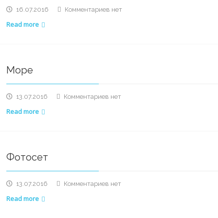
к
16.07.2016
Комментариев
нет
записи
Read more
Как
крым,
только
лучше
Море
к
13.07.2016
Комментариев
нет
записи
Read more
Море
Фотосет
к
13.07.2016
Комментариев
нет
записи
Read more
Фотосет