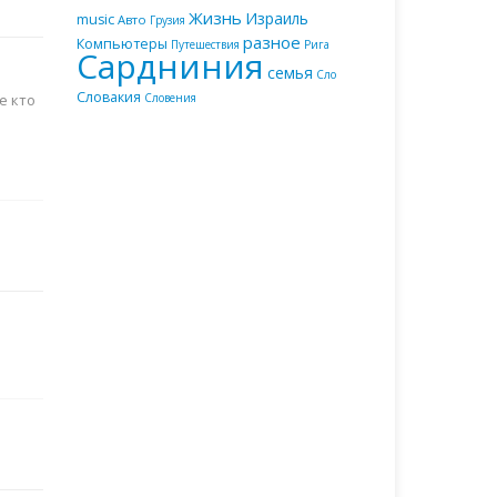
Жизнь
Израиль
music
Авто
Грузия
разное
Компьютеры
Путешествия
Рига
Сардниния
семья
Сло
Словакия
е кто
Словения