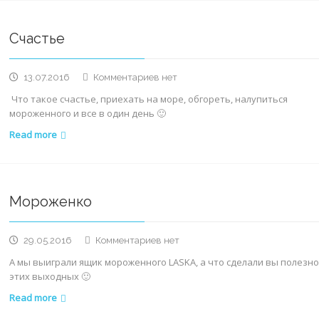
Счастье
к
13.07.2016
Комментариев
нет
записи
Что такое счастье, приехать на море, обгореть, налупиться
Счастье
мороженного и все в один день 🙂
Read more
Мороженко
к
29.05.2016
Комментариев
нет
записи
А мы выиграли ящик мороженного LASKA, а что сделали вы полезно
Мороженко
этих выходных 🙂
Read more