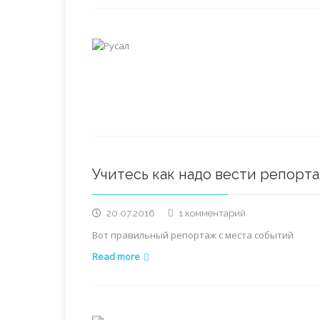
Учитесь как надо вести репорт
к
20.07.2016
1 комментарий
записи
Вот правильный репортаж с места событий
Учитесь
как
Read more
надо
вести
репортажи