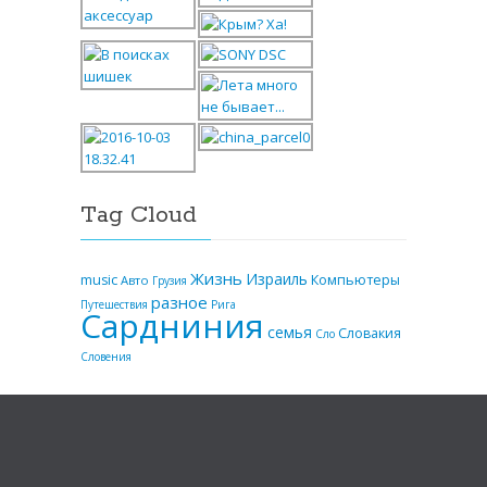
Tag Cloud
Жизнь
Израиль
music
Компьютеры
Авто
Грузия
разное
Путешествия
Рига
Сардниния
семья
Словакия
Сло
Словения