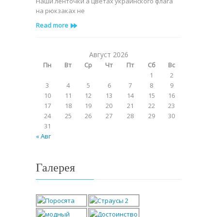
Наши ленточки а цветах украинского флага
Лента
на рюкзаках не
Read more
Август 2026
Пн
Вт
Ср
Чт
Пт
Сб
Вс
1
2
3
4
5
6
7
8
9
10
11
12
13
14
15
16
17
18
19
20
21
22
23
24
25
26
27
28
29
30
31
« Авг
Галерея