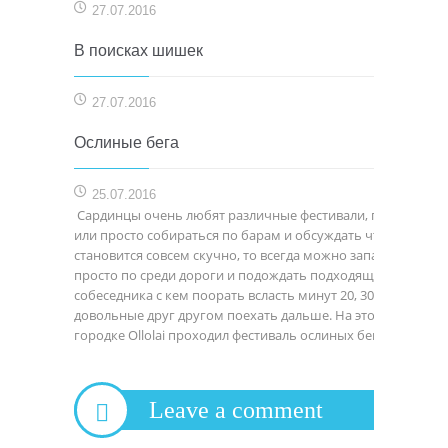
27.07.2016
В поисках шишек
27.07.2016
Ослиные бега
25.07.2016
Сардинцы очень любят различные фестивали, праздники,
или просто собираться по барам и обсуждать что-то… если
становится совсем скучно, то всегда можно запарковаться
просто по среди дороги и подождать подходящего
собеседника с кем поорать всласть минут 20, 30 и потом
довольные друг другом поехать дальше. На этот раз в
городке Ollolai проходил фестиваль ослиных бегов. Для…
Leave a comment