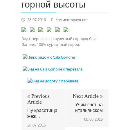
горной высоты
к
28.07.2016
Комментариев
нет
записи
Немного
красоты
Вид с перевала на чудесный городок Cala
с
Ganone. 100% курортный город.
горной
высоты
« Previous
Next Article »
Article
Учим счет на
Ну красотища
итальянском
жеж...
05.08.2016
28.07.2016