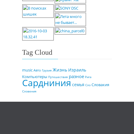
Tag Cloud
Жизнь
Израиль
music
Авто
Грузия
разное
Компьютеры
Путешествия
Рига
Сардниния
семья
Словакия
Сло
Словения