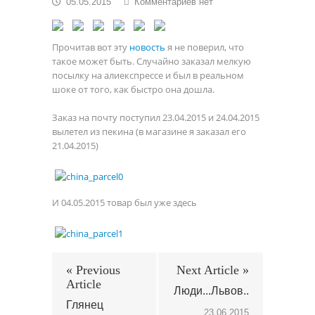
к
05.05.2015
Комментариев
нет
записи
Укрпочта
Прочитав вот эту
новость
я не поверил, что
такое может быть. Случайно заказал мелкую
посылку на алиекспрессе и был в реальном
шоке от того, как быстро она дошла.
Заказ на почту поступил 23.04.2015 и 24.04.2015
вылетел из пекина (в магазине я заказал его
21.04.2015)
И 04.05.2015 товар был уже здесь
« Previous
Next Article »
Article
Люди...Львов..
Глянец
23.06.2015