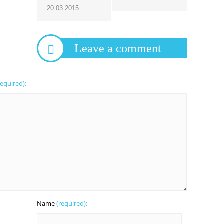
20.03.2015
Leave a comment
required):
Name
(required):